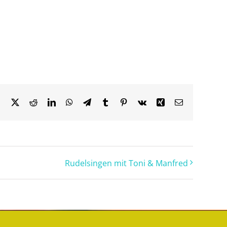
Facebook
X
Reddit
LinkedIn
WhatsApp
Telegram
Tumblr
Pinterest
Vk
Xing
Email
Rudelsingen mit Toni & Manfred