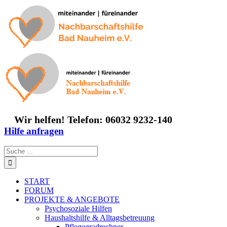
Zum
Inhalt
springen
Wir helfen! Telefon: 06032 9232-140
Hilfe anfragen
Suche
nach:
START
FORUM
PROJEKTE & ANGEBOTE
Psychosoziale Hilfen
Haushaltshilfe & Alltagsbetreuung
Pflegegradrechner