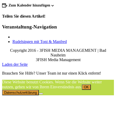
Zum Kalender hinzufügen
Teilen Sie diesen Artikel!
Facebook
X
Reddit
LinkedIn
WhatsApp
Telegram
Tumblr
Pinterest
Vk
Xing
Email
Veranstaltung-Navigation
Rudelsingen mit Toni & Manfred
Copyright 2016 - 3FISH MEDIA MANAGEMENT | Bad
Nauheim
3FISH Media Management
Laden der Seite
Brauchen Sie Hilfe? Unser Team ist nur einen Klick enfernt!
Diese Website benutzt Cookies. Wenn Sie die Website weiter
nutzen, gehen wir von Ihrem Einverständnis aus.
OK
Datenschutzerklärung
Nach
oben