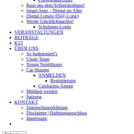
Raus aus dem Schneckenhaus!
Smart Ager – Digital im Alter
Digital Lotsen (Di@-Lotse)
Werde Glücklichmacher!
Schulungs-Login
VERANSTALTUNGEN
BEITRÄGE
K13
ÜBER UNS
So funktioniert’s
Unser Team
Young Neighbours
Car Sharing
ANMELDEN
Registrierung
Carsharing Antrag
Mitglied werden
Satzung
KONTAKT
Datenschutzerklärung
Disclaimer | Haftungsausschluss
Impressum