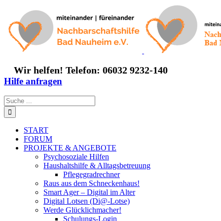
Zum
Inhalt
springen
Wir helfen! Telefon: 06032 9232-140
Hilfe anfragen
Suche
nach:
START
FORUM
PROJEKTE & ANGEBOTE
Psychosoziale Hilfen
Haushaltshilfe & Alltagsbetreuung
Pflegegradrechner
Raus aus dem Schneckenhaus!
Smart Ager – Digital im Alter
Digital Lotsen (Di@-Lotse)
Werde Glücklichmacher!
Schulungs-Login