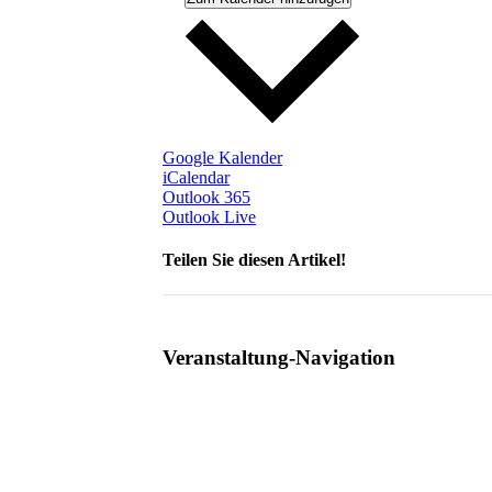
Google Kalender
iCalendar
Outlook 365
Outlook Live
Teilen Sie diesen Artikel!
Facebook
X
Reddit
LinkedIn
WhatsApp
Telegram
Tumblr
Pinterest
Vk
Xing
Email
Veranstaltung-Navigation