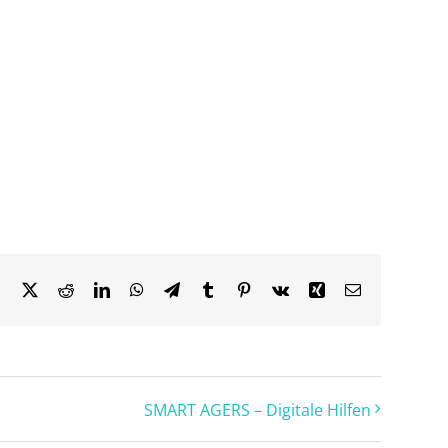
Facebook
X
Reddit
LinkedIn
WhatsApp
Telegram
Tumblr
Pinterest
Vk
Xing
Email
SMART AGERS – Digitale Hilfen