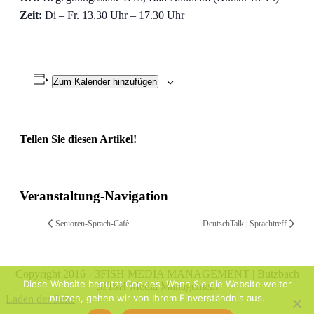
Zeit:
Di – Fr. 13.30 Uhr – 17.30 Uhr
Zum Kalender hinzufügen
Teilen Sie diesen Artikel!
Facebook
X
Reddit
LinkedIn
WhatsApp
Telegram
Tumblr
Pinterest
Vk
Xing
Email
Veranstaltung-Navigation
Senioren-Sprach-Cafè
DeutschTalk | Sprachtreff
Copyright 2016 - 3FISH MEDIA MANAGEMENT | Butzbach
Diese Website benutzt Cookies. Wenn Sie die Website weiter
3FISH Media Management
nutzen, gehen wir von Ihrem Einverständnis aus.
Laden der Seite