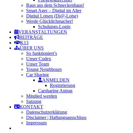
Raus aus dem Schneckenhaus!
Smart Ager – Digital im Alter
Digital Lotsen (Di@-Lotse)
Werde Glücklichmacher!
Schulungs-Login
VERANSTALTUNGEN
BEITRÄGE
K13
ÜBER UNS
So funktioniert’s
Unser Codex
Unser Team
Young Neighbours
Car Sharing
ANMELDEN
Registrierung
Carsharing Antrag
Mitglied werden
Satzung
KONTAKT
Datenschutzerklärung
Disclaimer | Haftungsausschluss
Impressum