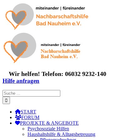
Zum
Inhalt
springen
Wir helfen! Telefon: 06032 9232-140
Hilfe anfragen
Suche
nach:
START
FORUM
PROJEKTE & ANGEBOTE
Psychosoziale Hilfen
Haushaltshilfe & Alltagsbetreuung
Pflegegradrechner