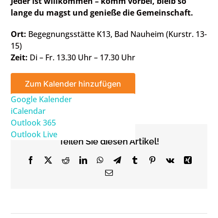
Jeder ist willkommen – komm vorbei, bleib so
lange du magst und genieße die Gemeinschaft.
Ort:
Begegnungsstätte K13, Bad Nauheim (Kurstr. 13-
15)
Zeit:
Di – Fr. 13.30 Uhr – 17.30 Uhr
Zum Kalender hinzufügen
Google Kalender
iCalendar
Outlook 365
Outlook Live
Teilen Sie diesen Artikel!
Facebook
X
Reddit
LinkedIn
WhatsApp
Telegram
Tumblr
Pinterest
Vk
Xing
Email