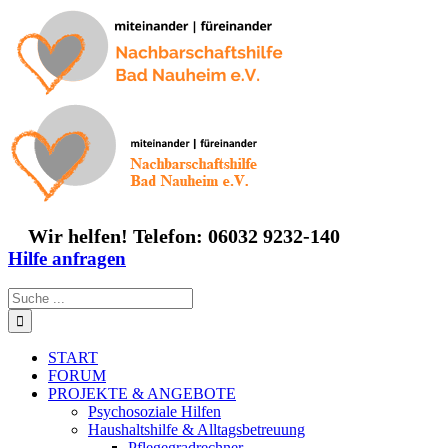
Zum
Inhalt
springen
Wir helfen! Telefon: 06032 9232-140
Hilfe anfragen
Suche
nach:
START
FORUM
PROJEKTE & ANGEBOTE
Psychosoziale Hilfen
Haushaltshilfe & Alltagsbetreuung
Pflegegradrechner