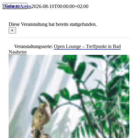
Traugott Arens
2026-08-10T00:00:00+02:00
Gehe zu ...
Diese Veranstaltung hat bereits stattgefunden.
×
Veranstaltungsserie:
Open Lounge – Treffpunkt in Bad
Nauheim