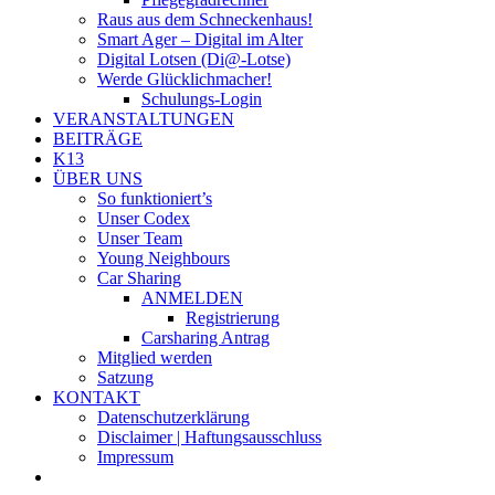
Raus aus dem Schneckenhaus!
Smart Ager – Digital im Alter
Digital Lotsen (Di@-Lotse)
Werde Glücklichmacher!
Schulungs-Login
VERANSTALTUNGEN
BEITRÄGE
K13
ÜBER UNS
So funktioniert’s
Unser Codex
Unser Team
Young Neighbours
Car Sharing
ANMELDEN
Registrierung
Carsharing Antrag
Mitglied werden
Satzung
KONTAKT
Datenschutzerklärung
Disclaimer | Haftungsausschluss
Impressum