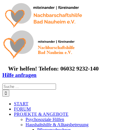
Zum
Inhalt
springen
Wir helfen! Telefon: 06032 9232-140
Hilfe anfragen
Suche
nach:
START
FORUM
PROJEKTE & ANGEBOTE
Psychosoziale Hilfen
Haushaltshilfe & Alltagsbetreuung
Pflegegradrechner