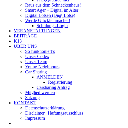
Raus aus dem Schneckenhaus!
Smart Ager – Digital im Alter
Digital Lotsen (Di@-Lotse)
Werde Glücklichmacher!
Schulungs-Login
VERANSTALTUNGEN
BEITRÄGE
K13
ÜBER UNS
So funktioniert’s
Unser Codex
Unser Team
Young Neighbours
Car Sharing
ANMELDEN
Registrierung
Carsharing Antrag
Mitglied werden
Satzung
KONTAKT
Datenschutzerklärung
Disclaimer | Haftungsausschluss
Impressum