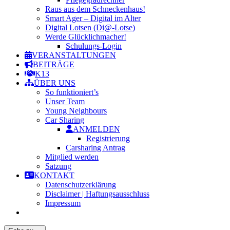
Raus aus dem Schneckenhaus!
Smart Ager – Digital im Alter
Digital Lotsen (Di@-Lotse)
Werde Glücklichmacher!
Schulungs-Login
VERANSTALTUNGEN
BEITRÄGE
K13
ÜBER UNS
So funktioniert’s
Unser Team
Young Neighbours
Car Sharing
ANMELDEN
Registrierung
Carsharing Antrag
Mitglied werden
Satzung
KONTAKT
Datenschutzerklärung
Disclaimer | Haftungsausschluss
Impressum