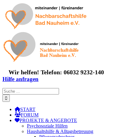
Zum
Inhalt
springen
Wir helfen! Telefon: 06032 9232-140
Hilfe anfragen
Suche
nach:
START
FORUM
PROJEKTE & ANGEBOTE
Psychosoziale Hilfen
Haushaltshilfe & Alltagsbetreuung
Pflegegradrechner