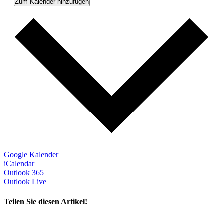
Zum Kalender hinzufügen
Google Kalender
iCalendar
Outlook 365
Outlook Live
Teilen Sie diesen Artikel!
Facebook
X
Reddit
LinkedIn
WhatsApp
Telegram
Tumblr
Pinterest
Vk
Xing
Email