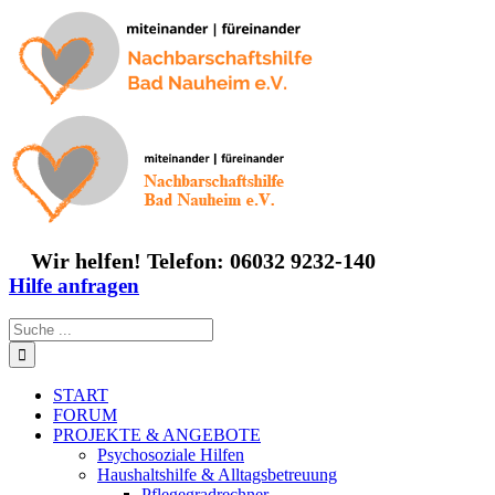
Zum
Inhalt
springen
Wir helfen! Telefon: 06032 9232-140
Hilfe anfragen
Suche
nach:
START
FORUM
PROJEKTE & ANGEBOTE
Psychosoziale Hilfen
Haushaltshilfe & Alltagsbetreuung
Pflegegradrechner