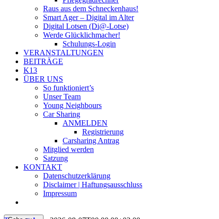
Raus aus dem Schneckenhaus!
Smart Ager – Digital im Alter
Digital Lotsen (Di@-Lotse)
Werde Glücklichmacher!
Schulungs-Login
VERANSTALTUNGEN
BEITRÄGE
K13
ÜBER UNS
So funktioniert’s
Unser Team
Young Neighbours
Car Sharing
ANMELDEN
Registrierung
Carsharing Antrag
Mitglied werden
Satzung
KONTAKT
Datenschutzerklärung
Disclaimer | Haftungsausschluss
Impressum