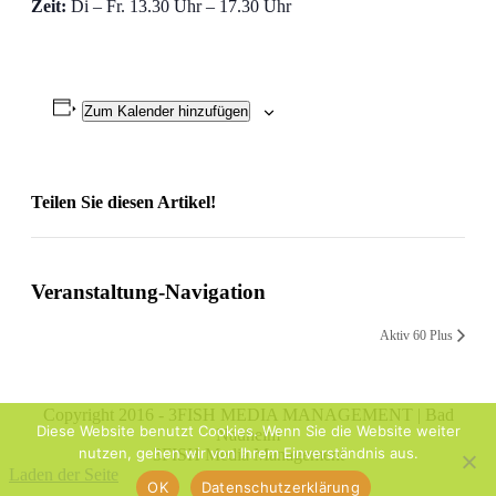
Zeit:
Di – Fr. 13.30 Uhr – 17.30 Uhr
Zum Kalender hinzufügen
Teilen Sie diesen Artikel!
Facebook
X
Reddit
LinkedIn
WhatsApp
Telegram
Tumblr
Pinterest
Vk
Xing
Email
Veranstaltung-Navigation
Aktiv 60 Plus
Copyright 2016 - 3FISH MEDIA MANAGEMENT | Bad
Diese Website benutzt Cookies. Wenn Sie die Website weiter
Nauheim
nutzen, gehen wir von Ihrem Einverständnis aus.
3FISH Media Management
Laden der Seite
OK
Datenschutzerklärung