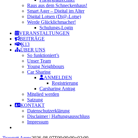
Raus aus dem Schneckenhaus!
Smart Ager – Digital im Alter
Digital Lotsen (Di@-Lotse)
Werde Glücklichmacher!
Schulungs-Login
VERANSTALTUNGEN
BEITRÄGE
K13
ÜBER UNS
So funktioniert’s
Unser Team
Young Neighbours
Car Sharing
ANMELDEN
Registrierung
Carsharing Antrag
Mitglied werden
Satzung
KONTAKT
Datenschutzerklärung
Disclaimer | Haftungsausschluss
Impressum
Traugott Arens
2026-08-07T00:00:00+02:00