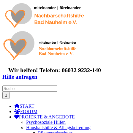
Zum
Inhalt
springen
Wir helfen! Telefon: 06032 9232-140
Hilfe anfragen
Suche
nach:
START
FORUM
PROJEKTE & ANGEBOTE
Psychosoziale Hilfen
Haushaltshilfe & Alltagsbetreuung
Pflegegradrechner