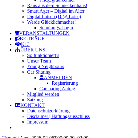
Raus aus dem Schneckenhaus!
Smart Ager – Digital im Alter
Digital Lotsen (Di@-Lotse)
Werde Glücklichmacher!
Schulungs-Login
VERANSTALTUNGEN
BEITRÄGE
K13
ÜBER UNS
So funktioniert’s
Unser Team
Young Neighbours
Car Sharing
ANMELDEN
Registrierung
Carsharing Antrag
Mitglied werden
Satzung
KONTAKT
Datenschutzerklärung
Disclaimer | Haftungsausschluss
Impressum
Traugott Arens
2026-08-06T00:00:00+02:00