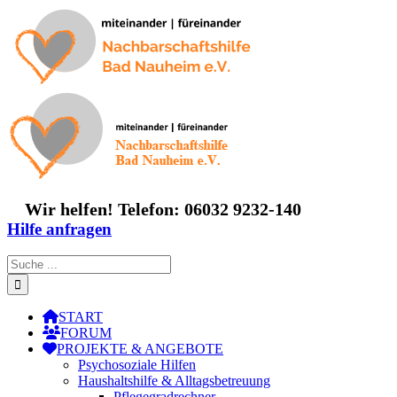
Zum
Inhalt
springen
Wir helfen! Telefon: 06032 9232-140
Hilfe anfragen
Suche
nach:
START
FORUM
PROJEKTE & ANGEBOTE
Psychosoziale Hilfen
Haushaltshilfe & Alltagsbetreuung
Pflegegradrechner