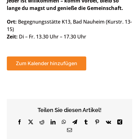
Jeder ist willkommen – komm vorbei, bleib so
lange du magst und genieße die Gemeinschaft.
Ort:
Begegnungsstätte K13, Bad Nauheim (Kurstr. 13-
15)
Zeit:
Di – Fr. 13.30 Uhr – 17.30 Uhr
Zum Kalender hinzufügen
Teilen Sie diesen Artikel!
Facebook
X
Reddit
LinkedIn
WhatsApp
Telegram
Tumblr
Pinterest
Vk
Xing
Email