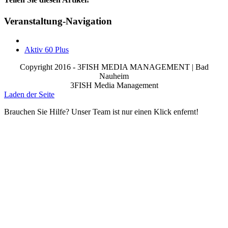
Facebook
X
Reddit
LinkedIn
WhatsApp
Telegram
Tumblr
Pinterest
Vk
Xing
Email
Veranstaltung-Navigation
Aktiv 60 Plus
Copyright 2016 - 3FISH MEDIA MANAGEMENT | Bad
Nauheim
3FISH Media Management
Laden der Seite
Brauchen Sie Hilfe? Unser Team ist nur einen Klick enfernt!
Nach
oben