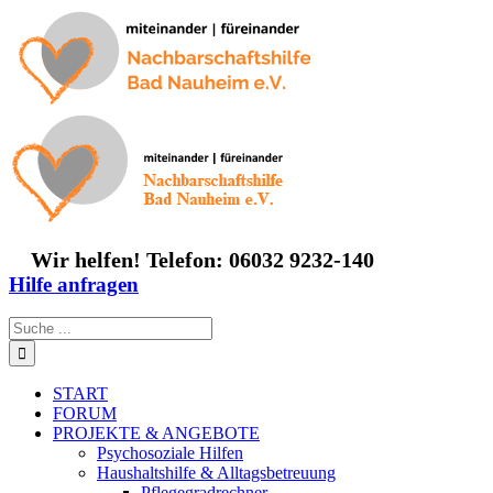
Zum
Inhalt
springen
Wir helfen! Telefon: 06032 9232-140
Hilfe anfragen
Suche
nach:
START
FORUM
PROJEKTE & ANGEBOTE
Psychosoziale Hilfen
Haushaltshilfe & Alltagsbetreuung
Pflegegradrechner