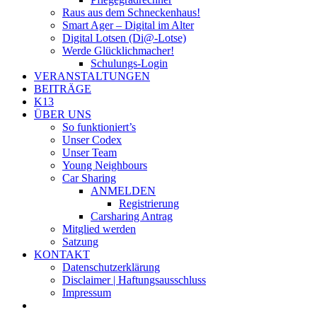
Raus aus dem Schneckenhaus!
Smart Ager – Digital im Alter
Digital Lotsen (Di@-Lotse)
Werde Glücklichmacher!
Schulungs-Login
VERANSTALTUNGEN
BEITRÄGE
K13
ÜBER UNS
So funktioniert’s
Unser Codex
Unser Team
Young Neighbours
Car Sharing
ANMELDEN
Registrierung
Carsharing Antrag
Mitglied werden
Satzung
KONTAKT
Datenschutzerklärung
Disclaimer | Haftungsausschluss
Impressum