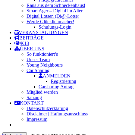
Raus aus dem Schneckenhaus!
Smart Ager – Digital im Alter
Digital Lotsen (Di@-Lotse)
Werde Glücklichmacher!
Schulungs-Login
VERANSTALTUNGEN
BEITRÄGE
K13
ÜBER UNS
So funktioniert’s
Unser Team
Young Neighbours
Car Sharing
ANMELDEN
Registrierung
Carsharing Antrag
Mitglied werden
Satzung
KONTAKT
Datenschutzerklärung
Disclaimer | Haftungsausschluss
Impressum