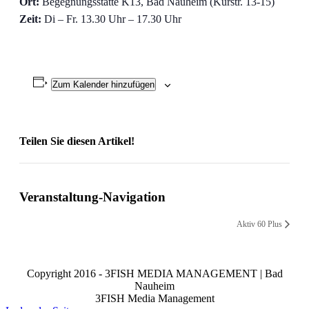
Ort:
Begegnungsstätte K13, Bad Nauheim (Kurstr. 13-15)
Zeit:
Di – Fr. 13.30 Uhr – 17.30 Uhr
Zum Kalender hinzufügen
Teilen Sie diesen Artikel!
Facebook
X
Reddit
LinkedIn
WhatsApp
Telegram
Tumblr
Pinterest
Vk
Xing
Email
Veranstaltung-Navigation
Aktiv 60 Plus
Copyright 2016 - 3FISH MEDIA MANAGEMENT | Bad
Nauheim
3FISH Media Management