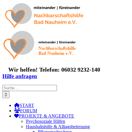
Zum
Inhalt
springen
Wir helfen! Telefon: 06032 9232-140
Hilfe anfragen
Suche
nach:
START
FORUM
PROJEKTE & ANGEBOTE
Psychosoziale Hilfen
Haushaltshilfe & Alltagsbetreuung
Pflegegradrechner