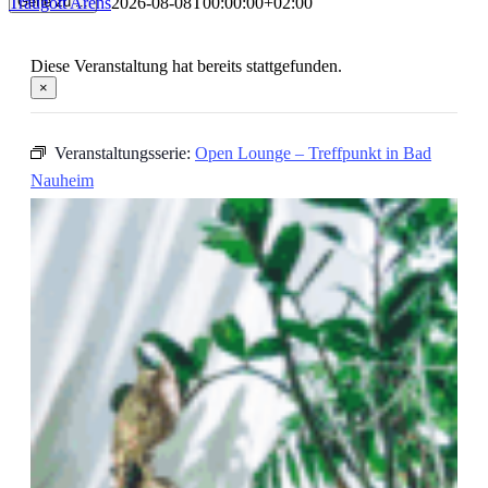
Traugott Arens
2026-08-08T00:00:00+02:00
Gehe zu ...
Diese Veranstaltung hat bereits stattgefunden.
×
Veranstaltungsserie:
Open Lounge – Treffpunkt in Bad
Nauheim