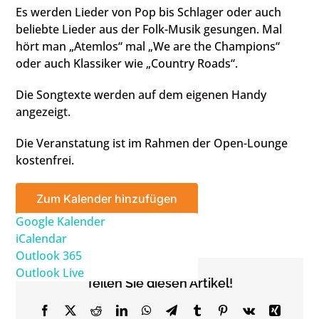
Es werden Lieder von Pop bis Schlager oder auch
beliebte Lieder aus der Folk-Musik gesungen. Mal
hört man „Atemlos“ mal „We are the Champions“
oder auch Klassiker wie „Country Roads“.
Die Songtexte werden auf dem eigenen Handy
angezeigt.
Die Veranstatung ist im Rahmen der Open-Lounge
kostenfrei.
Zum Kalender hinzufügen
Google Kalender
iCalendar
Outlook 365
Outlook Live
Teilen Sie diesen Artikel!
Facebook
X
Reddit
LinkedIn
WhatsApp
Telegram
Tumblr
Pinterest
Vk
Xing