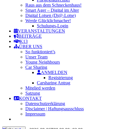
Raus aus dem Schneckenhaus!
Smart Ager – Digital im Alter
Digital Lotsen (Di@-Lotse)
Werde Glücklichmacher!
Schulungs-Login
VERANSTALTUNGEN
BEITRÄGE
K13
ÜBER UNS
So funktioniert’s
Unser Team
Young Neighbours
Car Sharing
ANMELDEN
Registrierung
Carsharing Antrag
Mitglied werden
Satzung
KONTAKT
Datenschutzerklärung
Disclaimer | Haftungsausschluss
Impressum