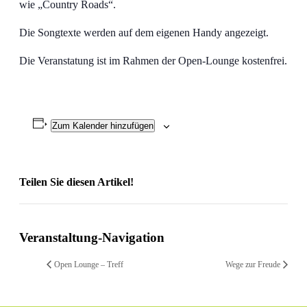
wie „Country Roads“.
Die Songtexte werden auf dem eigenen Handy angezeigt.
Die Veranstatung ist im Rahmen der Open-Lounge kostenfrei.
Zum Kalender hinzufügen
Teilen Sie diesen Artikel!
Facebook
X
Reddit
LinkedIn
WhatsApp
Telegram
Tumblr
Pinterest
Vk
Xing
Email
Veranstaltung-Navigation
Open Lounge – Treff
Wege zur Freude