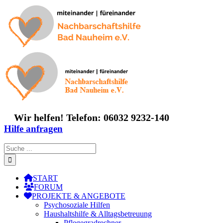
Zum
Inhalt
springen
Wir helfen! Telefon: 06032 9232-140
Hilfe anfragen
Suche
nach:
START
FORUM
PROJEKTE & ANGEBOTE
Psychosoziale Hilfen
Haushaltshilfe & Alltagsbetreuung
Pflegegradrechner