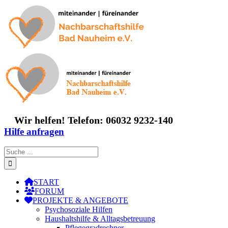
Zum
Inhalt
springen
Wir helfen! Telefon: 06032 9232-140
Hilfe anfragen
Suche
nach:
START
FORUM
PROJEKTE & ANGEBOTE
Psychosoziale Hilfen
Haushaltshilfe & Alltagsbetreuung
Pflegegradrechner