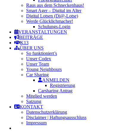
Raus aus dem Schneckenhaus!
Smart Ager – Digital im Alter
Digital Lotsen (Di@-Lotse)
Werde Glücklichmacher!
Schulungs-Login
VERANSTALTUNGEN
BEITRÄGE
K13
ÜBER UNS
So funktioniert’s
Unser Codex
Unser Team
Young Neighbours
Car Sharing
ANMELDEN
Registrierung
Carsharing Antrag
Mitglied werden
Satzung
KONTAKT
Datenschutzerklärung
Disclaimer | Haftungsausschluss
Impressum