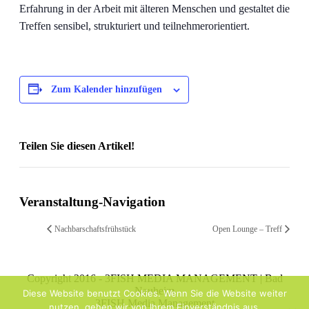
Erfahrung in der Arbeit mit älteren Menschen und gestaltet die
Treffen sensibel, strukturiert und teilnehmerorientiert.
Zum Kalender hinzufügen
Teilen Sie diesen Artikel!
Facebook
X
Reddit
LinkedIn
WhatsApp
Telegram
Tumblr
Pinterest
Vk
Xing
Email
Veranstaltung-Navigation
Nachbarschaftsfrühstück
Open Lounge – Treff
Copyright 2016 - 3FISH MEDIA MANAGEMENT | Bad
Nauheim
Diese Website benutzt Cookies. Wenn Sie die Website weiter
3FISH Media Management
nutzen, gehen wir von Ihrem Einverständnis aus.