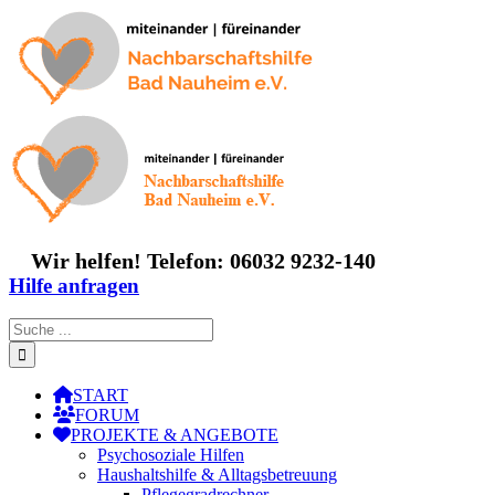
Zum
Inhalt
springen
Wir helfen! Telefon: 06032 9232-140
Hilfe anfragen
Suche
nach:
START
FORUM
PROJEKTE & ANGEBOTE
Psychosoziale Hilfen
Haushaltshilfe & Alltagsbetreuung
Pflegegradrechner