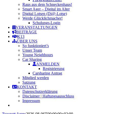
Raus aus dem Schneckenhaus!
Smart Ager – Digital im Alter
Digital Lotsen (Di@-Lotse)
Werde Glücklichmacher!
Schulungs-Login
VERANSTALTUNGEN
BEITRÄGE
K13
ÜBER UNS
So funktioniert’s
Unser Team
Young Neighbours
Car Sharing
ANMELDEN
Registrierung
Carsharing Antrag
Mitglied werden
Satzung
KONTAKT
Datenschutzerklärung
Disclaimer | Haftungsausschluss
Impressum
Traugott Arens
2026-08-06T00:00:00+02:00