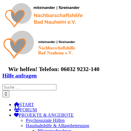
Zum
Inhalt
springen
Wir helfen! Telefon: 06032 9232-140
Hilfe anfragen
Suche
nach:
START
FORUM
PROJEKTE & ANGEBOTE
Psychosoziale Hilfen
Haushaltshilfe & Alltagsbetreuung
Pflegegradrechner