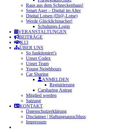
Raus aus dem Schneckenhaus!
Smart Ager – Digital im Alter
Digital Lotsen (Di@-Lotse)
Werde Glücklichmacher!
Schulungs-Login
VERANSTALTUNGEN
BEITRÄGE
K13
ÜBER UNS
So funktioniert’s
Unser Codex
Unser Team
Young Neighbours
Car Sharing
ANMELDEN
Registrierung
Carsharing Antrag
Mitglied werden
Satzung
KONTAKT
Datenschutzerklärung
Disclaimer | Haftungsausschluss
Impressum