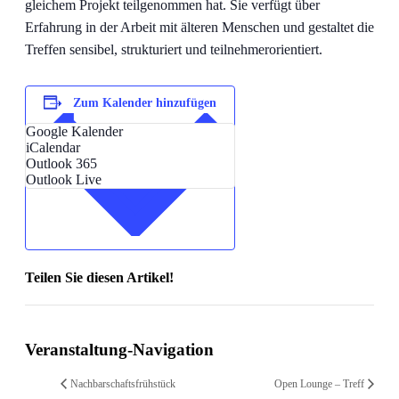
gleichem Projekt teilgenommen hat. Sie verfügt über
Erfahrung in der Arbeit mit älteren Menschen und gestaltet die
Treffen sensibel, strukturiert und teilnehmerorientiert.
Zum Kalender hinzufügen
Google Kalender
iCalendar
Outlook 365
Outlook Live
Teilen Sie diesen Artikel!
Facebook
X
Reddit
LinkedIn
WhatsApp
Telegram
Tumblr
Pinterest
Vk
Xing
Email
Veranstaltung-Navigation
Nachbarschaftsfrühstück
Open Lounge – Treff