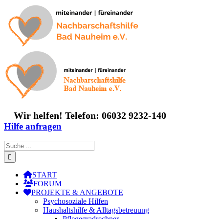
Zum
Inhalt
springen
Wir helfen! Telefon: 06032 9232-140
Hilfe anfragen
Suche
nach:
START
FORUM
PROJEKTE & ANGEBOTE
Psychosoziale Hilfen
Haushaltshilfe & Alltagsbetreuung
Pflegegradrechner