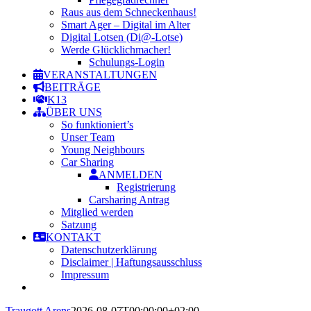
Raus aus dem Schneckenhaus!
Smart Ager – Digital im Alter
Digital Lotsen (Di@-Lotse)
Werde Glücklichmacher!
Schulungs-Login
VERANSTALTUNGEN
BEITRÄGE
K13
ÜBER UNS
So funktioniert’s
Unser Team
Young Neighbours
Car Sharing
ANMELDEN
Registrierung
Carsharing Antrag
Mitglied werden
Satzung
KONTAKT
Datenschutzerklärung
Disclaimer | Haftungsausschluss
Impressum
Traugott Arens
2026-08-07T00:00:00+02:00