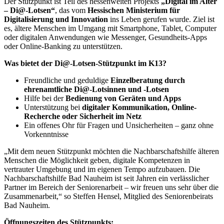
Der Stützpunkt ist Teil des hessenweiten Projekts
„Digital im Alter
– Di@-Lotsen“
, das vom
Hessischen Ministerium für
Digitalisierung und Innovation
ins Leben gerufen wurde. Ziel ist
es, ältere Menschen im Umgang mit Smartphone, Tablet, Computer
oder digitalen Anwendungen wie Messenger, Gesundheits-Apps
oder Online-Banking zu unterstützen.
Was bietet der Di@-Lotsen-Stützpunkt im K13?
Freundliche und geduldige
Einzelberatung durch
ehrenamtliche Di@-Lotsinnen und -Lotsen
Hilfe bei der
Bedienung von Geräten und Apps
Unterstützung bei
digitaler Kommunikation, Online-
Recherche oder Sicherheit im Netz
Ein offenes Ohr für Fragen und Unsicherheiten – ganz ohne
Vorkenntnisse
„Mit dem neuen Stützpunkt möchten die Nachbarschaftshilfe älteren
Menschen die Möglichkeit geben, digitale Kompetenzen in
vertrauter Umgebung und im eigenen Tempo aufzubauen. Die
Nachbarschaftshilfe Bad Nauheim ist seit Jahren ein verlässlicher
Partner im Bereich der Seniorenarbeit – wir freuen uns sehr über die
Zusammenarbeit,“ so Steffen Hensel, Mitglied des Seniorenbeirats
Bad Nauheim.
Öffnungszeiten des Stützpunkts: