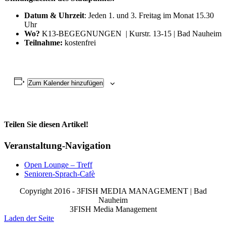
Datum & Uhrzeit
: Jeden 1. und 3. Freitag im Monat 15.30
Uhr
Wo?
K13-BEGEGNUNGEN | Kurstr. 13-15 | Bad Nauheim
Teilnahme:
kostenfrei
Zum Kalender hinzufügen
Teilen Sie diesen Artikel!
Facebook
X
Reddit
LinkedIn
WhatsApp
Telegram
Tumblr
Pinterest
Vk
Xing
Email
Veranstaltung-Navigation
Open Lounge – Treff
Senioren-Sprach-Cafè
Copyright 2016 - 3FISH MEDIA MANAGEMENT | Bad
Nauheim
3FISH Media Management
Laden der Seite