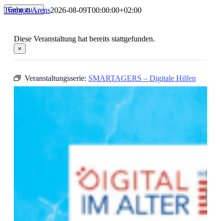
Traugott Arens
2026-08-09T00:00:00+02:00
Gehe zu ...
Diese Veranstaltung hat bereits stattgefunden.
×
Veranstaltungsserie:
SMARTAGERS – Digitale Hilfen