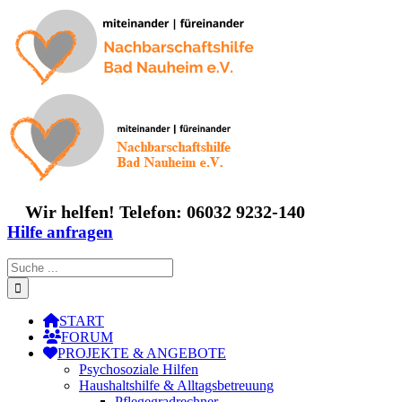
Zum
Inhalt
springen
Wir helfen! Telefon: 06032 9232-140
Hilfe anfragen
Suche
nach:
START
FORUM
PROJEKTE & ANGEBOTE
Psychosoziale Hilfen
Haushaltshilfe & Alltagsbetreuung
Pflegegradrechner