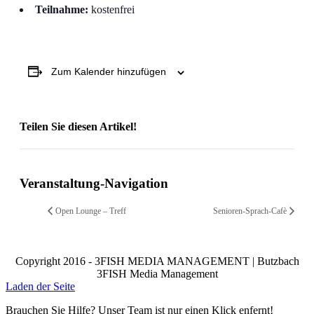
Teilnahme:
kostenfrei
Zum Kalender hinzufügen
Teilen Sie diesen Artikel!
Facebook
X
Reddit
LinkedIn
WhatsApp
Telegram
Tumblr
Pinterest
Vk
Xing
Email
Veranstaltung-Navigation
Open Lounge – Treff
Senioren-Sprach-Cafè
Copyright 2016 - 3FISH MEDIA MANAGEMENT | Butzbach
3FISH Media Management
Laden der Seite
Brauchen Sie Hilfe? Unser Team ist nur einen Klick enfernt!