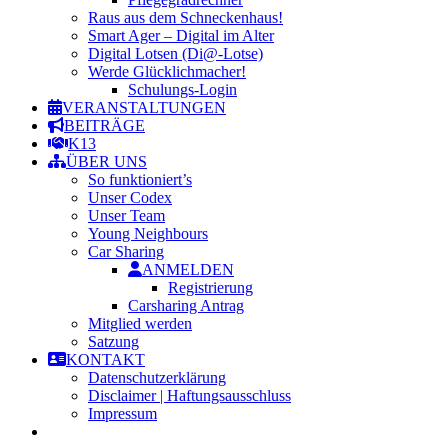
Raus aus dem Schneckenhaus!
Smart Ager – Digital im Alter
Digital Lotsen (Di@-Lotse)
Werde Glücklichmacher!
Schulungs-Login
VERANSTALTUNGEN
BEITRÄGE
K13
ÜBER UNS
So funktioniert’s
Unser Codex
Unser Team
Young Neighbours
Car Sharing
ANMELDEN
Registrierung
Carsharing Antrag
Mitglied werden
Satzung
KONTAKT
Datenschutzerklärung
Disclaimer | Haftungsausschluss
Impressum