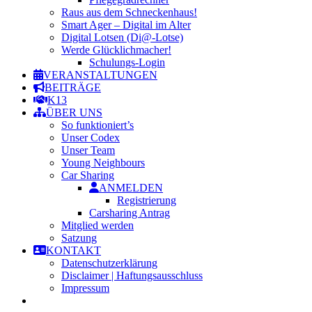
Raus aus dem Schneckenhaus!
Smart Ager – Digital im Alter
Digital Lotsen (Di@-Lotse)
Werde Glücklichmacher!
Schulungs-Login
VERANSTALTUNGEN
BEITRÄGE
K13
ÜBER UNS
So funktioniert’s
Unser Codex
Unser Team
Young Neighbours
Car Sharing
ANMELDEN
Registrierung
Carsharing Antrag
Mitglied werden
Satzung
KONTAKT
Datenschutzerklärung
Disclaimer | Haftungsausschluss
Impressum