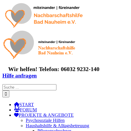
Zum
Inhalt
springen
Wir helfen! Telefon: 06032 9232-140
Hilfe anfragen
Suche
nach:
START
FORUM
PROJEKTE & ANGEBOTE
Psychosoziale Hilfen
Haushaltshilfe & Alltagsbetreuung
Pflegegradrechner