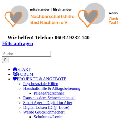
Zum
Inhalt
springen
Wir helfen! Telefon: 06032 9232-140
Hilfe anfragen
Suche
nach:
START
FORUM
PROJEKTE & ANGEBOTE
Psychosoziale Hilfen
Haushaltshilfe & Alltagsbetreuung
Pflegegradrechner
Raus aus dem Schneckenhaus!
Smart Ager – Digital im Alter
Digital Lotsen (Di@-Lotse)
Werde Glücklichmacher!
Schulungs-Login