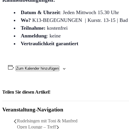
Datum & Uhrzeit
: Jeden Mittwoch 15.30 Uhr
Wo?
K13-BEGEGNUNGEN | Kurstr. 13-15 | Bad
Teilnahme:
kostenfrei
Anmeldung
: keine
Vertraulichkeit garantiert
Zum Kalender hinzufügen
Teilen Sie diesen Artikel!
Facebook
X
Reddit
LinkedIn
WhatsApp
Telegram
Tumblr
Pinterest
Vk
Xing
Email
Veranstaltung-Navigation
Rudelsingen mit Toni & Manfred
Open Lounge – Treff