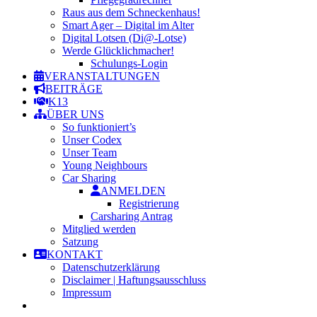
Raus aus dem Schneckenhaus!
Smart Ager – Digital im Alter
Digital Lotsen (Di@-Lotse)
Werde Glücklichmacher!
Schulungs-Login
VERANSTALTUNGEN
BEITRÄGE
K13
ÜBER UNS
So funktioniert’s
Unser Codex
Unser Team
Young Neighbours
Car Sharing
ANMELDEN
Registrierung
Carsharing Antrag
Mitglied werden
Satzung
KONTAKT
Datenschutzerklärung
Disclaimer | Haftungsausschluss
Impressum