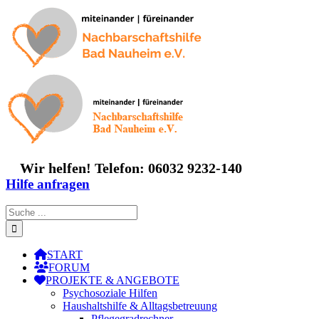
Zum
Inhalt
springen
Wir helfen! Telefon: 06032 9232-140
Hilfe anfragen
Suche
nach:
START
FORUM
PROJEKTE & ANGEBOTE
Psychosoziale Hilfen
Haushaltshilfe & Alltagsbetreuung
Pflegegradrechner