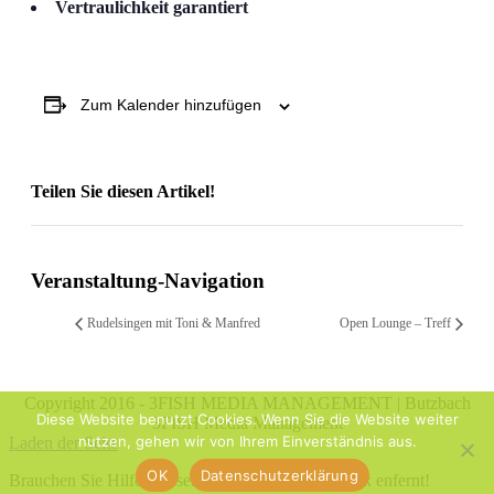
Vertraulichkeit garantiert
Zum Kalender hinzufügen
Teilen Sie diesen Artikel!
Facebook
X
Reddit
LinkedIn
WhatsApp
Telegram
Tumblr
Pinterest
Vk
Xing
Email
Veranstaltung-Navigation
Rudelsingen mit Toni & Manfred
Open Lounge – Treff
Copyright 2016 - 3FISH MEDIA MANAGEMENT | Butzbach
Diese Website benutzt Cookies. Wenn Sie die Website weiter
3FISH Media Management
nutzen, gehen wir von Ihrem Einverständnis aus.
Laden der Seite
OK
Datenschutzerklärung
Brauchen Sie Hilfe? Unser Team ist nur einen Klick enfernt!