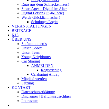
Raus aus dem Schneckenhaus!
Smart Ager – Digital im Alter
Digital Lotsen (Di@-Lotse)
Werde Glücklichmacher!
Schulungs-Login
VERANSTALTUNGEN
BEITRÄGE
K13
ÜBER UNS
So funktioniert’s
Unser Codex
Unser Team
Young Neighbours
Car Sharing
ANMELDEN
Registrierung
Carsharing Antrag
Mitglied werden
Satzung
KONTAKT
Datenschutzerklärung
Disclaimer | Haftungsausschluss
Impressum