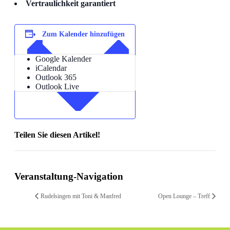
Vertraulichkeit garantiert
Zum Kalender hinzufügen
Google Kalender
iCalendar
Outlook 365
Outlook Live
Teilen Sie diesen Artikel!
Facebook
X
Reddit
LinkedIn
WhatsApp
Telegram
Tumblr
Pinterest
Vk
Xing
Email
Veranstaltung-Navigation
Rudelsingen mit Toni & Manfred
Open Lounge – Treff