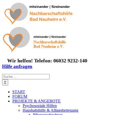
Zum
Inhalt
springen
Wir helfen! Telefon: 06032 9232-140
Hilfe anfragen
Suche
nach:
START
FORUM
PROJEKTE & ANGEBOTE
Psychosoziale Hilfen
Haushaltshilfe & Alltagsbetreuung
Pflegegradrechner