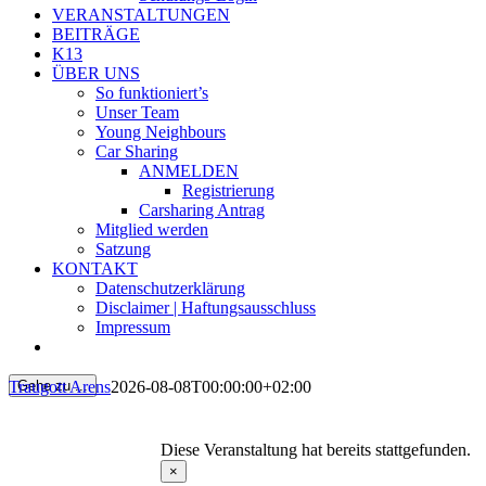
VERANSTALTUNGEN
BEITRÄGE
K13
ÜBER UNS
So funktioniert’s
Unser Team
Young Neighbours
Car Sharing
ANMELDEN
Registrierung
Carsharing Antrag
Mitglied werden
Satzung
KONTAKT
Datenschutzerklärung
Disclaimer | Haftungsausschluss
Impressum
Traugott Arens
2026-08-08T00:00:00+02:00
Gehe zu ...
Diese Veranstaltung hat bereits stattgefunden.
×