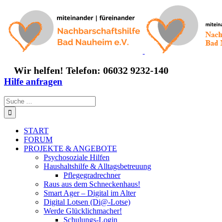
Zum
Inhalt
springen
Wir helfen! Telefon: 06032 9232-140
Hilfe anfragen
Suche
nach:
START
FORUM
PROJEKTE & ANGEBOTE
Psychosoziale Hilfen
Haushaltshilfe & Alltagsbetreuung
Pflegegradrechner
Raus aus dem Schneckenhaus!
Smart Ager – Digital im Alter
Digital Lotsen (Di@-Lotse)
Werde Glücklichmacher!
Schulungs-Login