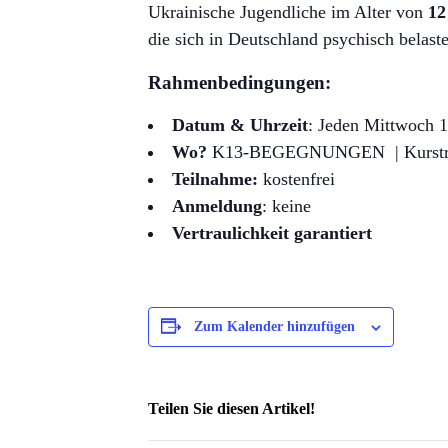
Ukrainische Jugendliche im Alter von
12
die sich in Deutschland psychisch belastet
Rahmenbedingungen:
Datum & Uhrzeit
: Jeden Mittwoch 
Wo?
K13-BEGEGNUNGEN | Kurstr. 
Teilnahme:
kostenfrei
Anmeldung
: keine
Vertraulichkeit garantiert
Zum Kalender hinzufügen
Teilen Sie diesen Artikel!
Facebook
X
Reddit
LinkedIn
WhatsApp
Telegram
Tumblr
Pinterest
Vk
Xing
Email