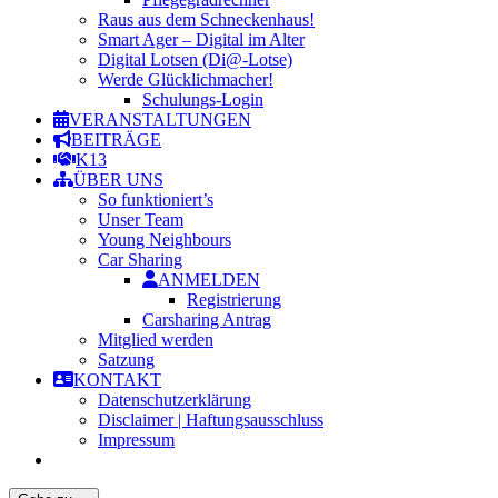
Raus aus dem Schneckenhaus!
Smart Ager – Digital im Alter
Digital Lotsen (Di@-Lotse)
Werde Glücklichmacher!
Schulungs-Login
VERANSTALTUNGEN
BEITRÄGE
K13
ÜBER UNS
So funktioniert’s
Unser Team
Young Neighbours
Car Sharing
ANMELDEN
Registrierung
Carsharing Antrag
Mitglied werden
Satzung
KONTAKT
Datenschutzerklärung
Disclaimer | Haftungsausschluss
Impressum