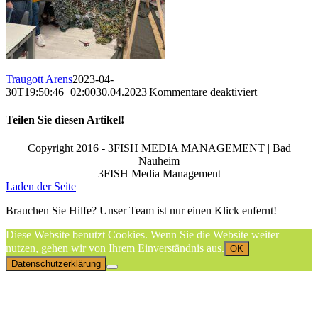
Traugott Arens
2023-04-
für
30T19:50:46+02:00
30.04.2023
|
Kommentare deaktiviert
341787485_
Teilen Sie diesen Artikel!
Facebook
X
Reddit
LinkedIn
WhatsApp
Telegram
Tumblr
Pinterest
Vk
Xing
Email
Copyright 2016 - 3FISH MEDIA MANAGEMENT | Bad
Nauheim
3FISH Media Management
Laden der Seite
Brauchen Sie Hilfe? Unser Team ist nur einen Klick enfernt!
Diese Website benutzt Cookies. Wenn Sie die Website weiter
nutzen, gehen wir von Ihrem Einverständnis aus.
OK
Datenschutzerklärung
Nach
oben