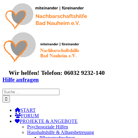
Zum
Inhalt
springen
Wir helfen! Telefon: 06032 9232-140
Hilfe anfragen
Suche
nach:
START
FORUM
PROJEKTE & ANGEBOTE
Psychosoziale Hilfen
Haushaltshilfe & Alltagsbetreuung
Pflegegradrechner