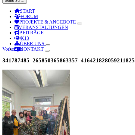
Gehe zu ...
START
FORUM
PROJEKTE & ANGEBOTE
VERANSTALTUNGEN
BEITRÄGE
K13
ÜBER UNS
Vorheriges
KONTAKT
341787485_265850365863357_416421828059211825