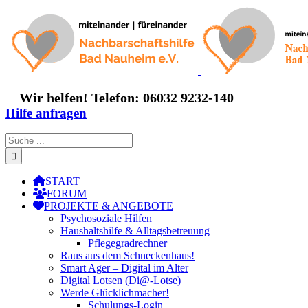
Zum
Inhalt
springen
Wir helfen! Telefon: 06032 9232-140
Hilfe anfragen
Suche
nach:
START
FORUM
PROJEKTE & ANGEBOTE
Psychosoziale Hilfen
Haushaltshilfe & Alltagsbetreuung
Pflegegradrechner
Raus aus dem Schneckenhaus!
Smart Ager – Digital im Alter
Digital Lotsen (Di@-Lotse)
Werde Glücklichmacher!
Schulungs-Login