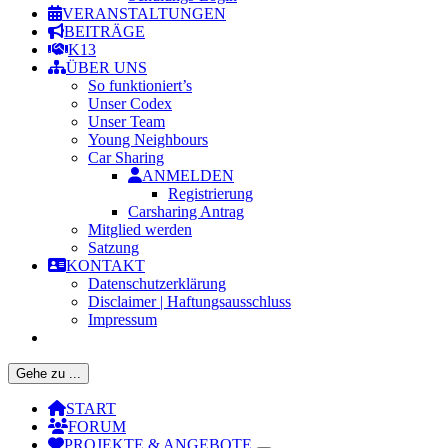
VERANSTALTUNGEN
BEITRÄGE
K13
ÜBER UNS
So funktioniert’s
Unser Codex
Unser Team
Young Neighbours
Car Sharing
ANMELDEN
Registrierung
Carsharing Antrag
Mitglied werden
Satzung
KONTAKT
Datenschutzerklärung
Disclaimer | Haftungsausschluss
Impressum
Gehe zu ...
START
FORUM
PROJEKTE & ANGEBOTE