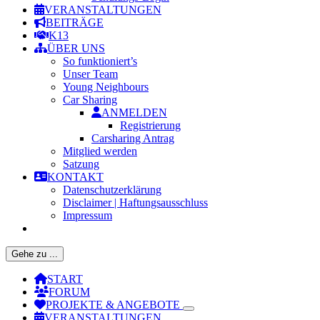
VERANSTALTUNGEN
BEITRÄGE
K13
ÜBER UNS
So funktioniert’s
Unser Team
Young Neighbours
Car Sharing
ANMELDEN
Registrierung
Carsharing Antrag
Mitglied werden
Satzung
KONTAKT
Datenschutzerklärung
Disclaimer | Haftungsausschluss
Impressum
Gehe zu ...
START
FORUM
PROJEKTE & ANGEBOTE
VERANSTALTUNGEN