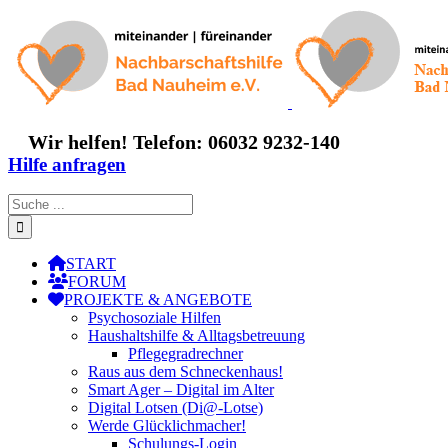
Zum
Inhalt
springen
Wir helfen! Telefon: 06032 9232-140
Hilfe anfragen
Suche
nach:
START
FORUM
PROJEKTE & ANGEBOTE
Psychosoziale Hilfen
Haushaltshilfe & Alltagsbetreuung
Pflegegradrechner
Raus aus dem Schneckenhaus!
Smart Ager – Digital im Alter
Digital Lotsen (Di@-Lotse)
Werde Glücklichmacher!
Schulungs-Login