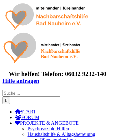
Zum
Inhalt
springen
Wir helfen! Telefon: 06032 9232-140
Hilfe anfragen
Suche
nach:
START
FORUM
PROJEKTE & ANGEBOTE
Psychosoziale Hilfen
Haushaltshilfe & Alltagsbetreuung
Pflegegradrechner