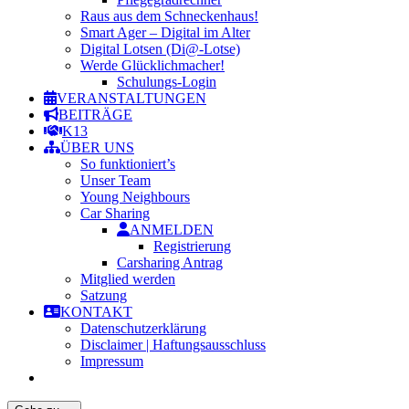
Raus aus dem Schneckenhaus!
Smart Ager – Digital im Alter
Digital Lotsen (Di@-Lotse)
Werde Glücklichmacher!
Schulungs-Login
VERANSTALTUNGEN
BEITRÄGE
K13
ÜBER UNS
So funktioniert’s
Unser Team
Young Neighbours
Car Sharing
ANMELDEN
Registrierung
Carsharing Antrag
Mitglied werden
Satzung
KONTAKT
Datenschutzerklärung
Disclaimer | Haftungsausschluss
Impressum