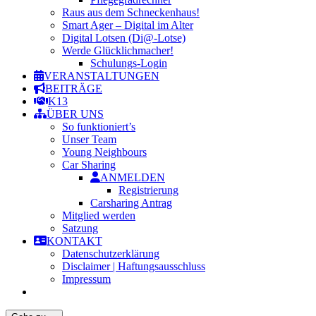
Raus aus dem Schneckenhaus!
Smart Ager – Digital im Alter
Digital Lotsen (Di@-Lotse)
Werde Glücklichmacher!
Schulungs-Login
VERANSTALTUNGEN
BEITRÄGE
K13
ÜBER UNS
So funktioniert’s
Unser Team
Young Neighbours
Car Sharing
ANMELDEN
Registrierung
Carsharing Antrag
Mitglied werden
Satzung
KONTAKT
Datenschutzerklärung
Disclaimer | Haftungsausschluss
Impressum