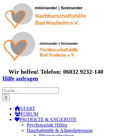
Zum
Inhalt
springen
Wir helfen! Telefon: 06032 9232-140
Hilfe anfragen
Suche
nach:
START
FORUM
PROJEKTE & ANGEBOTE
Psychosoziale Hilfen
Haushaltshilfe & Alltagsbetreuung
Pflegegradrechner