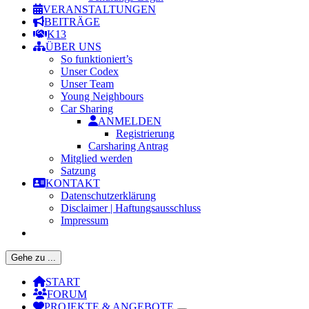
VERANSTALTUNGEN
BEITRÄGE
K13
ÜBER UNS
So funktioniert’s
Unser Codex
Unser Team
Young Neighbours
Car Sharing
ANMELDEN
Registrierung
Carsharing Antrag
Mitglied werden
Satzung
KONTAKT
Datenschutzerklärung
Disclaimer | Haftungsausschluss
Impressum
Gehe zu ...
START
FORUM
PROJEKTE & ANGEBOTE