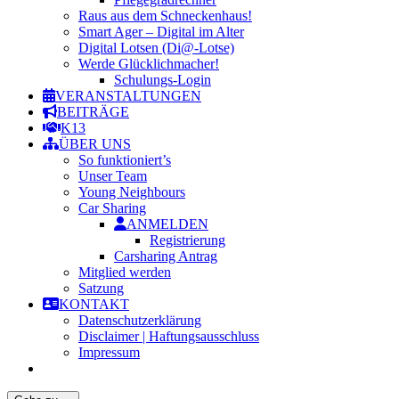
Raus aus dem Schneckenhaus!
Smart Ager – Digital im Alter
Digital Lotsen (Di@-Lotse)
Werde Glücklichmacher!
Schulungs-Login
VERANSTALTUNGEN
BEITRÄGE
K13
ÜBER UNS
So funktioniert’s
Unser Team
Young Neighbours
Car Sharing
ANMELDEN
Registrierung
Carsharing Antrag
Mitglied werden
Satzung
KONTAKT
Datenschutzerklärung
Disclaimer | Haftungsausschluss
Impressum