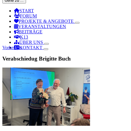
Gehe zu ...
START
FORUM
PROJEKTE & ANGEBOTE
VERANSTALTUNGEN
BEITRÄGE
K13
ÜBER UNS
Vorheriges
KONTAKT
Verabschiedug Brigitte Buch