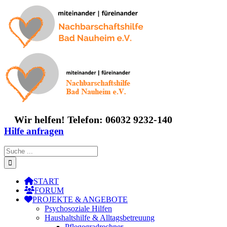
Zum
Inhalt
springen
Wir helfen! Telefon: 06032 9232-140
Hilfe anfragen
Suche
nach:
START
FORUM
PROJEKTE & ANGEBOTE
Psychosoziale Hilfen
Haushaltshilfe & Alltagsbetreuung
Pflegegradrechner