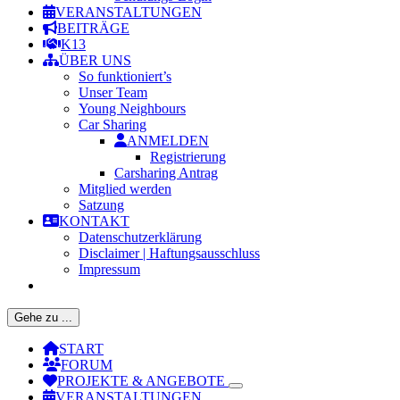
VERANSTALTUNGEN
BEITRÄGE
K13
ÜBER UNS
So funktioniert’s
Unser Team
Young Neighbours
Car Sharing
ANMELDEN
Registrierung
Carsharing Antrag
Mitglied werden
Satzung
KONTAKT
Datenschutzerklärung
Disclaimer | Haftungsausschluss
Impressum
Gehe zu ...
START
FORUM
PROJEKTE & ANGEBOTE
VERANSTALTUNGEN