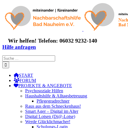
Zum
Inhalt
springen
Wir helfen! Telefon: 06032 9232-140
Hilfe anfragen
Suche
nach:
START
FORUM
PROJEKTE & ANGEBOTE
Psychosoziale Hilfen
Haushaltshilfe & Alltagsbetreuung
Pflegegradrechner
Raus aus dem Schneckenhaus!
Smart Ager – Digital im Alter
Digital Lotsen (Di@-Lotse)
Werde Glücklichmacher!
Schulungs-Login