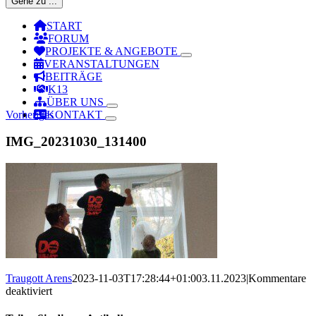
Gehe zu ...
START
FORUM
PROJEKTE & ANGEBOTE
VERANSTALTUNGEN
BEITRÄGE
K13
ÜBER UNS
Vorheriges
KONTAKT
IMG_20231030_131400
Traugott Arens
2023-11-03T17:28:44+01:00
3.11.2023
|
Kommentare
für
deaktiviert
IMG_20231030_131400