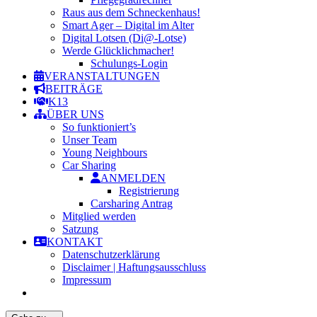
Raus aus dem Schneckenhaus!
Smart Ager – Digital im Alter
Digital Lotsen (Di@-Lotse)
Werde Glücklichmacher!
Schulungs-Login
VERANSTALTUNGEN
BEITRÄGE
K13
ÜBER UNS
So funktioniert’s
Unser Team
Young Neighbours
Car Sharing
ANMELDEN
Registrierung
Carsharing Antrag
Mitglied werden
Satzung
KONTAKT
Datenschutzerklärung
Disclaimer | Haftungsausschluss
Impressum