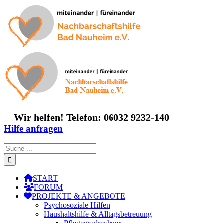
Zum
Inhalt
springen
Wir helfen! Telefon: 06032 9232-140
Hilfe anfragen
Suche
nach:
START
FORUM
PROJEKTE & ANGEBOTE
Psychosoziale Hilfen
Haushaltshilfe & Alltagsbetreuung
Pflegegradrechner