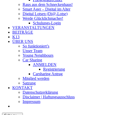
Raus aus dem Schneckenhaus!
Smart Ager – Digital im Alter
Digital Lotsen (Di@-Lotse)
Werde Glücklichmacher!
Schulungs-Login
VERANSTALTUNGEN
BEITRÄGE
K13
ÜBER UNS
So funktioniert’s
Unser Team
Young Neighbours
Car Sharing
ANMELDEN
Registrierung
Carsharing Antrag
Mitglied werden
Satzung
KONTAKT
Datenschutzerklärung
Disclaimer | Haftungsausschluss
Impressum