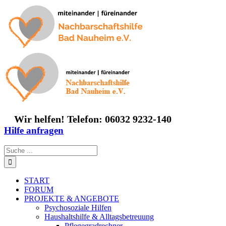
Zum
Inhalt
springen
Wir helfen! Telefon: 06032 9232-140
Hilfe anfragen
Suche
nach:
START
FORUM
PROJEKTE & ANGEBOTE
Psychosoziale Hilfen
Haushaltshilfe & Alltagsbetreuung
Pflegegradrechner