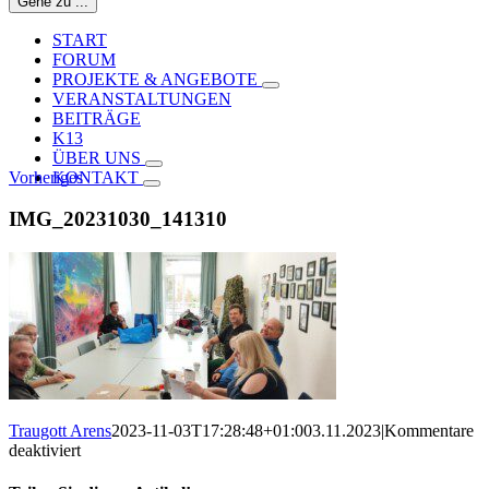
Gehe zu ...
START
FORUM
PROJEKTE & ANGEBOTE
VERANSTALTUNGEN
BEITRÄGE
K13
ÜBER UNS
Vorheriges
KONTAKT
IMG_20231030_141310
Traugott Arens
2023-11-03T17:28:48+01:00
3.11.2023
|
Kommentare
für
deaktiviert
IMG_20231030_141310