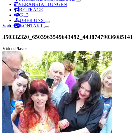
VERANSTALTUNGEN
BEITRÄGE
K13
ÜBER UNS
Vorheriges
KONTAKT
350332320_6503963549643492_4438747903608514
Video-Player