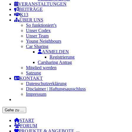
VERANSTALTUNGEN
BEITRÄGE
K13
ÜBER UNS
So funktioniert’s
Unser Codex
Unser Team
Young Neighbours
Car Sharing
ANMELDEN
Registrierung
Carsharing Antrag
Mitglied werden
Satzung
KONTAKT
Datenschutzerklärung
Disclaimer | Haftungsausschluss
Impressum
Gehe zu ...
START
FORUM
PROJEKTE & ANGEBOTE