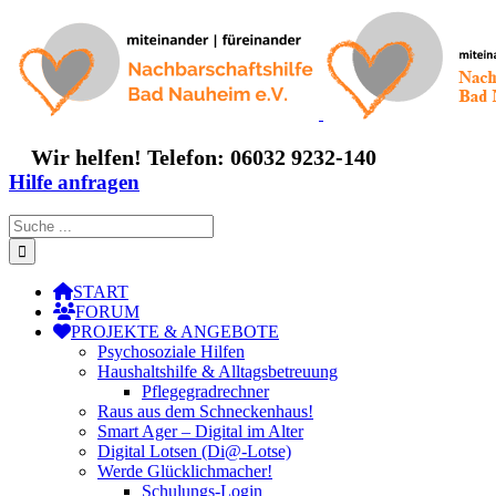
Zum
Inhalt
springen
Wir helfen! Telefon: 06032 9232-140
Hilfe anfragen
Suche
nach:
START
FORUM
PROJEKTE & ANGEBOTE
Psychosoziale Hilfen
Haushaltshilfe & Alltagsbetreuung
Pflegegradrechner
Raus aus dem Schneckenhaus!
Smart Ager – Digital im Alter
Digital Lotsen (Di@-Lotse)
Werde Glücklichmacher!
Schulungs-Login