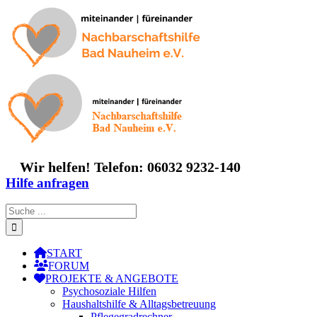
Zum
Inhalt
springen
Wir helfen! Telefon: 06032 9232-140
Hilfe anfragen
Suche
nach:
START
FORUM
PROJEKTE & ANGEBOTE
Psychosoziale Hilfen
Haushaltshilfe & Alltagsbetreuung
Pflegegradrechner