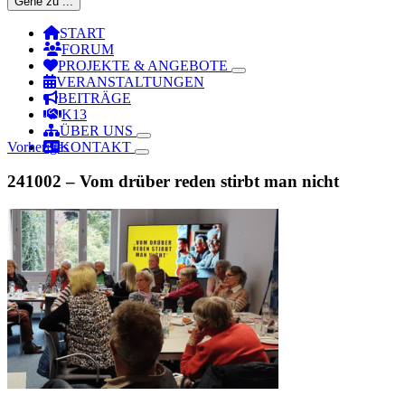
Gehe zu ...
START
FORUM
PROJEKTE & ANGEBOTE
VERANSTALTUNGEN
BEITRÄGE
K13
ÜBER UNS
Vorheriges
KONTAKT
241002 – Vom drüber reden stirbt man nicht