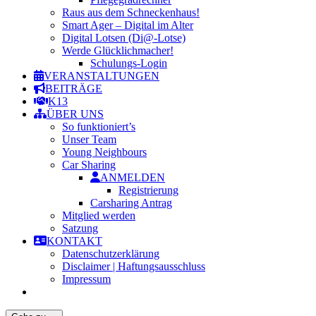
Raus aus dem Schneckenhaus!
Smart Ager – Digital im Alter
Digital Lotsen (Di@-Lotse)
Werde Glücklichmacher!
Schulungs-Login
VERANSTALTUNGEN
BEITRÄGE
K13
ÜBER UNS
So funktioniert’s
Unser Team
Young Neighbours
Car Sharing
ANMELDEN
Registrierung
Carsharing Antrag
Mitglied werden
Satzung
KONTAKT
Datenschutzerklärung
Disclaimer | Haftungsausschluss
Impressum