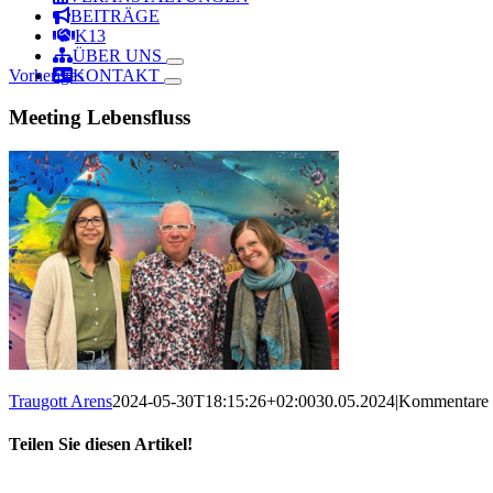
BEITRÄGE
K13
ÜBER UNS
Vorheriges
KONTAKT
Meeting Lebensfluss
Traugott Arens
2024-05-30T18:15:26+02:00
30.05.2024
|
Kommentare d
Teilen Sie diesen Artikel!
Facebook
X
Reddit
LinkedIn
WhatsApp
Telegram
Tumblr
Pinterest
Vk
Xing
Email