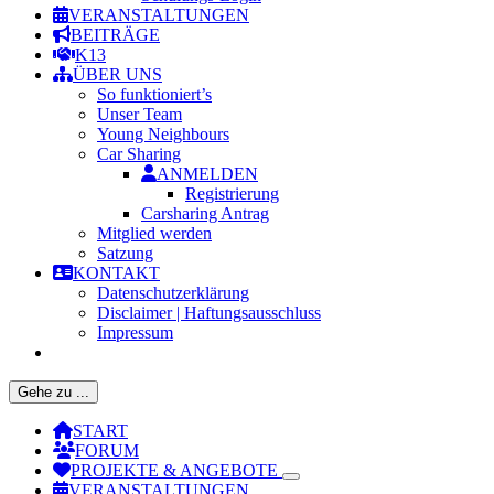
VERANSTALTUNGEN
BEITRÄGE
K13
ÜBER UNS
So funktioniert’s
Unser Team
Young Neighbours
Car Sharing
ANMELDEN
Registrierung
Carsharing Antrag
Mitglied werden
Satzung
KONTAKT
Datenschutzerklärung
Disclaimer | Haftungsausschluss
Impressum
Gehe zu ...
START
FORUM
PROJEKTE & ANGEBOTE
VERANSTALTUNGEN