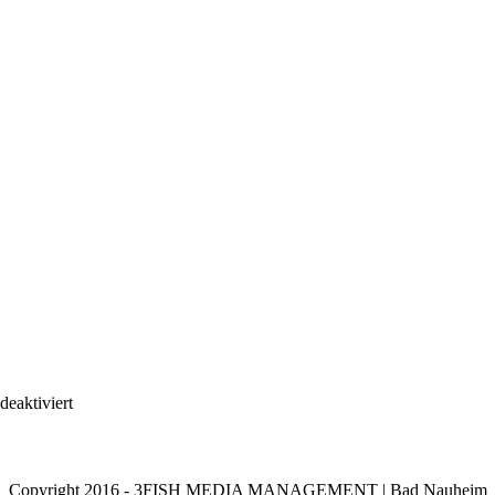
für
eaktiviert
Meeting
Lebensfluss
Copyright 2016 - 3FISH MEDIA MANAGEMENT | Bad Nauheim