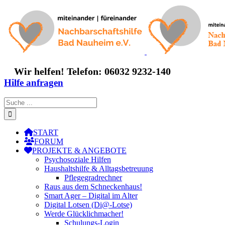
Zum
Inhalt
springen
Wir helfen! Telefon: 06032 9232-140
Hilfe anfragen
Suche
nach:
START
FORUM
PROJEKTE & ANGEBOTE
Psychosoziale Hilfen
Haushaltshilfe & Alltagsbetreuung
Pflegegradrechner
Raus aus dem Schneckenhaus!
Smart Ager – Digital im Alter
Digital Lotsen (Di@-Lotse)
Werde Glücklichmacher!
Schulungs-Login