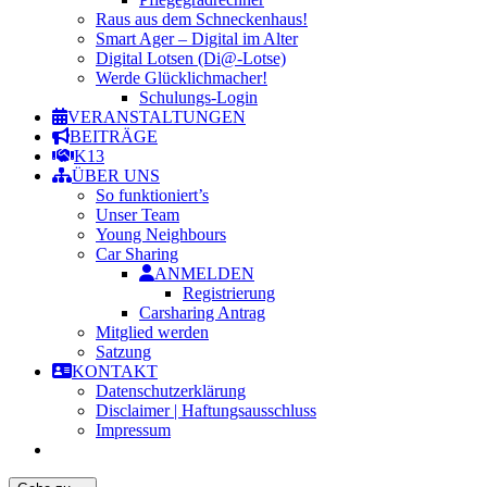
Raus aus dem Schneckenhaus!
Smart Ager – Digital im Alter
Digital Lotsen (Di@-Lotse)
Werde Glücklichmacher!
Schulungs-Login
VERANSTALTUNGEN
BEITRÄGE
K13
ÜBER UNS
So funktioniert’s
Unser Team
Young Neighbours
Car Sharing
ANMELDEN
Registrierung
Carsharing Antrag
Mitglied werden
Satzung
KONTAKT
Datenschutzerklärung
Disclaimer | Haftungsausschluss
Impressum