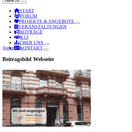
Gehe zu ...
START
FORUM
PROJEKTE & ANGEBOTE
VERANSTALTUNGEN
BEITRÄGE
K13
ÜBER UNS
Vorheriges
KONTAKT
Beitragsbild Webseite