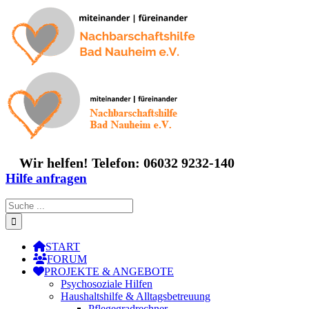
Zum
Inhalt
springen
Wir helfen! Telefon: 06032 9232-140
Hilfe anfragen
Suche
nach:
START
FORUM
PROJEKTE & ANGEBOTE
Psychosoziale Hilfen
Haushaltshilfe & Alltagsbetreuung
Pflegegradrechner