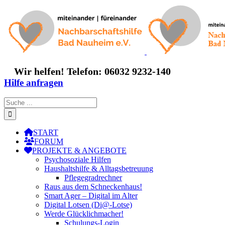
Zum
Inhalt
springen
Wir helfen! Telefon: 06032 9232-140
Hilfe anfragen
Suche
nach:
START
FORUM
PROJEKTE & ANGEBOTE
Psychosoziale Hilfen
Haushaltshilfe & Alltagsbetreuung
Pflegegradrechner
Raus aus dem Schneckenhaus!
Smart Ager – Digital im Alter
Digital Lotsen (Di@-Lotse)
Werde Glücklichmacher!
Schulungs-Login