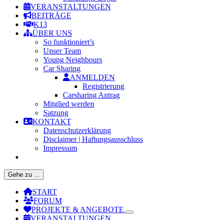
VERANSTALTUNGEN
BEITRÄGE
K13
ÜBER UNS
So funktioniert’s
Unser Team
Young Neighbours
Car Sharing
ANMELDEN
Registrierung
Carsharing Antrag
Mitglied werden
Satzung
KONTAKT
Datenschutzerklärung
Disclaimer | Haftungsausschluss
Impressum
Gehe zu ...
START
FORUM
PROJEKTE & ANGEBOTE
VERANSTALTUNGEN