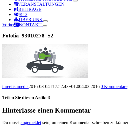
VERANSTALTUNGEN
BEITRÄGE
K13
ÜBER UNS
Vorheriges
KONTAKT
Fotolia_93010278_S2
threefishmedia
2016-03-04T17:52:43+01:00
4.03.2016
|
0 Kommentare
Teilen Sie diesen Artikel!
Facebook
X
Reddit
LinkedIn
WhatsApp
Telegram
Tumblr
Pinterest
Vk
Xing
Email
Hinterlasse einen Kommentar
Du musst
angemeldet
sein, um einen Kommentar schreiben zu könne