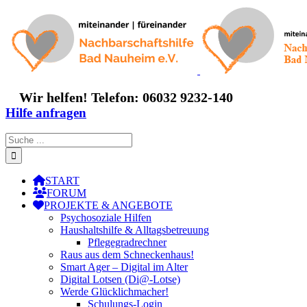
Zum
Inhalt
springen
Wir helfen! Telefon: 06032 9232-140
Hilfe anfragen
Suche
nach:
START
FORUM
PROJEKTE & ANGEBOTE
Psychosoziale Hilfen
Haushaltshilfe & Alltagsbetreuung
Pflegegradrechner
Raus aus dem Schneckenhaus!
Smart Ager – Digital im Alter
Digital Lotsen (Di@-Lotse)
Werde Glücklichmacher!
Schulungs-Login