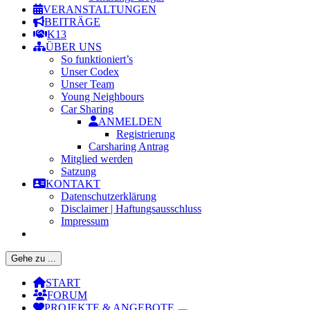
VERANSTALTUNGEN
BEITRÄGE
K13
ÜBER UNS
So funktioniert’s
Unser Codex
Unser Team
Young Neighbours
Car Sharing
ANMELDEN
Registrierung
Carsharing Antrag
Mitglied werden
Satzung
KONTAKT
Datenschutzerklärung
Disclaimer | Haftungsausschluss
Impressum
Gehe zu ...
START
FORUM
PROJEKTE & ANGEBOTE