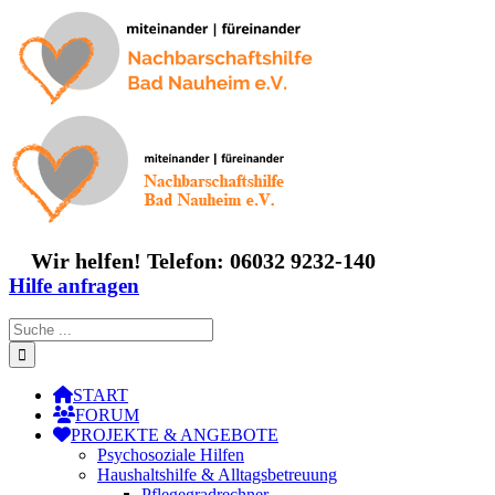
Zum
Inhalt
springen
Wir helfen! Telefon: 06032 9232-140
Hilfe anfragen
Suche
nach:
START
FORUM
PROJEKTE & ANGEBOTE
Psychosoziale Hilfen
Haushaltshilfe & Alltagsbetreuung
Pflegegradrechner