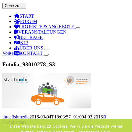
Gehe zu ...
START
FORUM
PROJEKTE & ANGEBOTE
VERANSTALTUNGEN
BEITRÄGE
K13
ÜBER UNS
Vorheriges
KONTAKT
Fotolia_93010278_S3
threefishmedia
2016-03-04T18:03:57+01:00
4.03.2016
|
0
Kommentare
Diese Website benutzt Cookies. Wenn Sie die Website weiter