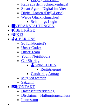
Raus aus dem Schneckenhaus!
Smart Ager – Digital im Alter
Digital Lotsen (Di@-Lotse)
Werde Glücklichmacher!
Schulungs-Login
VERANSTALTUNGEN
BEITRÄGE
K13
ÜBER UNS
So funktioniert’s
Unser Codex
Unser Team
Young Neighbours
Car Sharing
ANMELDEN
Registrierung
Carsharing Antrag
Mitglied werden
Satzung
KONTAKT
Datenschutzerklärung
Disclaimer | Haftungsausschluss
Impressum