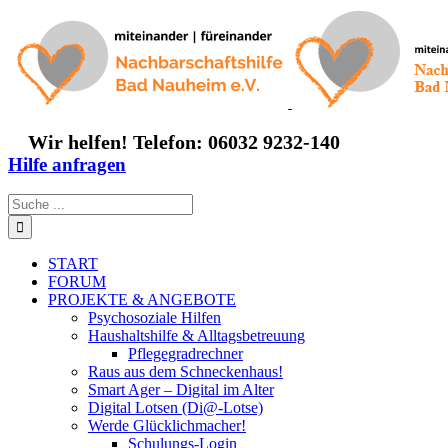
Zum
Inhalt
springen
Wir helfen! Telefon: 06032 9232-140
Hilfe anfragen
Suche
nach:
START
FORUM
PROJEKTE & ANGEBOTE
Psychosoziale Hilfen
Haushaltshilfe & Alltagsbetreuung
Pflegegradrechner
Raus aus dem Schneckenhaus!
Smart Ager – Digital im Alter
Digital Lotsen (Di@-Lotse)
Werde Glücklichmacher!
Schulungs-Login