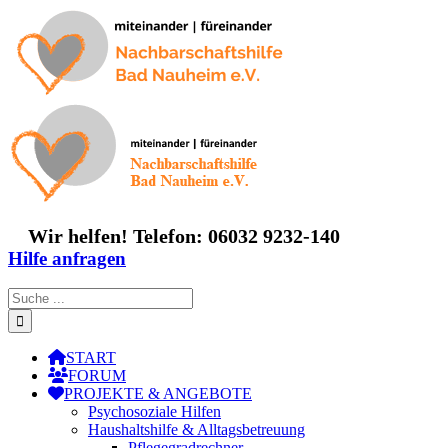
Zum
Inhalt
springen
Wir helfen! Telefon: 06032 9232-140
Hilfe anfragen
Suche
nach:
START
FORUM
PROJEKTE & ANGEBOTE
Psychosoziale Hilfen
Haushaltshilfe & Alltagsbetreuung
Pflegegradrechner