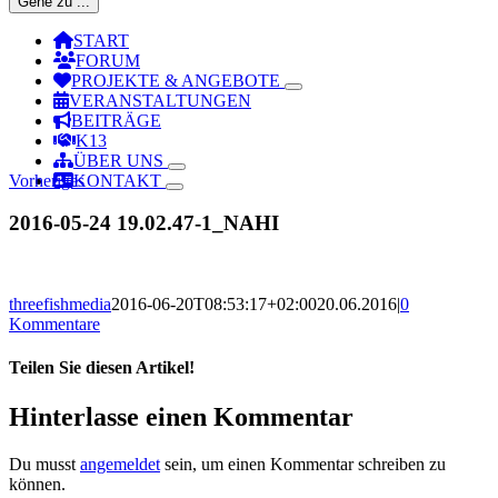
Gehe zu ...
START
FORUM
PROJEKTE & ANGEBOTE
VERANSTALTUNGEN
BEITRÄGE
K13
ÜBER UNS
Vorheriges
KONTAKT
2016-05-24 19.02.47-1_NAHI
threefishmedia
2016-06-20T08:53:17+02:00
20.06.2016
|
0
Kommentare
Teilen Sie diesen Artikel!
Facebook
X
Reddit
LinkedIn
WhatsApp
Telegram
Tumblr
Pinterest
Vk
Xing
Email
Hinterlasse einen Kommentar
Du musst
angemeldet
sein, um einen Kommentar schreiben zu
können.