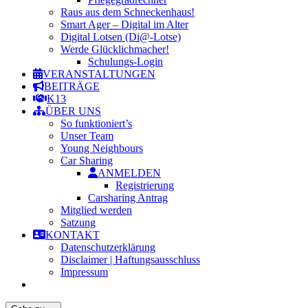
Raus aus dem Schneckenhaus!
Smart Ager – Digital im Alter
Digital Lotsen (Di@-Lotse)
Werde Glücklichmacher!
Schulungs-Login
VERANSTALTUNGEN
BEITRÄGE
K13
ÜBER UNS
So funktioniert’s
Unser Team
Young Neighbours
Car Sharing
ANMELDEN
Registrierung
Carsharing Antrag
Mitglied werden
Satzung
KONTAKT
Datenschutzerklärung
Disclaimer | Haftungsausschluss
Impressum