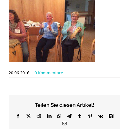
20.06.2016
|
0 Kommentare
Teilen Sie diesen Artikel!
Facebook
X
Reddit
LinkedIn
WhatsApp
Telegram
Tumblr
Pinterest
Vk
Xing
Email