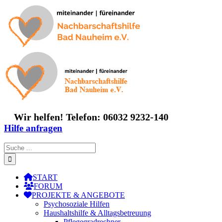
Zum
Inhalt
springen
Wir helfen! Telefon: 06032 9232-140
Hilfe anfragen
Suche
nach:
START
FORUM
PROJEKTE & ANGEBOTE
Psychosoziale Hilfen
Haushaltshilfe & Alltagsbetreuung
Pflegegradrechner