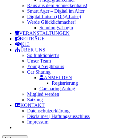
Raus aus dem Schneckenhaus!
Smart Ager – Digital im Alter
Digital Lotsen (Di@-Lotse)
Werde Glücklichmacher!
Schulungs-Login
VERANSTALTUNGEN
BEITRÄGE
K13
ÜBER UNS
So funktioniert’s
Unser Team
Young Neighbours
Car Sharing
ANMELDEN
Registrierung
Carsharing Antrag
Mitglied werden
Satzung
KONTAKT
Datenschutzerklärung
Disclaimer | Haftungsausschluss
Impressum