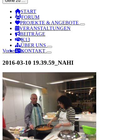
Gehe zu ...
START
FORUM
PROJEKTE & ANGEBOTE
VERANSTALTUNGEN
BEITRÄGE
K13
ÜBER UNS
Vorheriges
KONTAKT
2016-03-10 19.39.59_NAHI