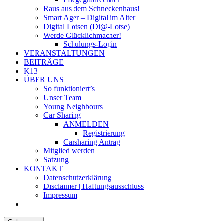
Raus aus dem Schneckenhaus!
Smart Ager – Digital im Alter
Digital Lotsen (Di@-Lotse)
Werde Glücklichmacher!
Schulungs-Login
VERANSTALTUNGEN
BEITRÄGE
K13
ÜBER UNS
So funktioniert’s
Unser Team
Young Neighbours
Car Sharing
ANMELDEN
Registrierung
Carsharing Antrag
Mitglied werden
Satzung
KONTAKT
Datenschutzerklärung
Disclaimer | Haftungsausschluss
Impressum