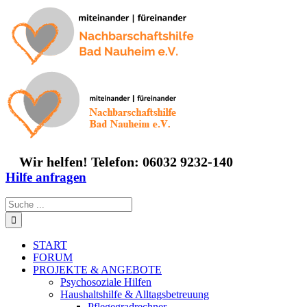
Zum
Inhalt
springen
Wir helfen! Telefon: 06032 9232-140
Hilfe anfragen
Suche
nach:
START
FORUM
PROJEKTE & ANGEBOTE
Psychosoziale Hilfen
Haushaltshilfe & Alltagsbetreuung
Pflegegradrechner