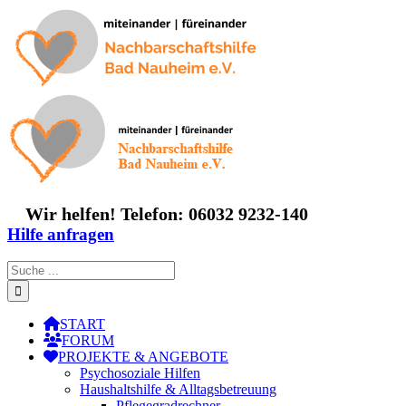
Zum
Inhalt
springen
Wir helfen! Telefon: 06032 9232-140
Hilfe anfragen
Suche
nach:
START
FORUM
PROJEKTE & ANGEBOTE
Psychosoziale Hilfen
Haushaltshilfe & Alltagsbetreuung
Pflegegradrechner