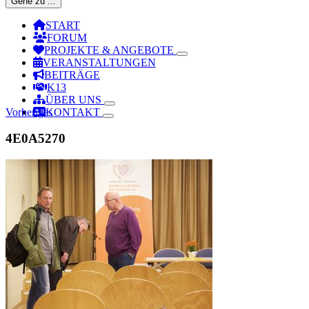
Gehe zu ...
START
FORUM
PROJEKTE & ANGEBOTE
VERANSTALTUNGEN
BEITRÄGE
K13
ÜBER UNS
Vorheriges
KONTAKT
4E0A5270