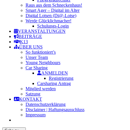
Raus aus dem Schneckenhaus!
Smart Ager – Digital im Alter
Digital Lotsen (Di@-Lotse)
Werde Glücklichmacher!
Schulungs-Login
VERANSTALTUNGEN
BEITRÄGE
K13
ÜBER UNS
So funktioniert’s
Unser Team
Young Neighbours
Car Sharing
ANMELDEN
Registrierung
Carsharing Antrag
Mitglied werden
Satzung
KONTAKT
Datenschutzerklärung
Disclaimer | Haftungsausschluss
Impressum